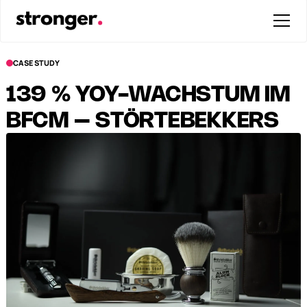
CASE STUDY
139 % YOY-WACHSTUM IM
BFCM – STÖRTEBEKKERS
STÄRKSTES JAHR