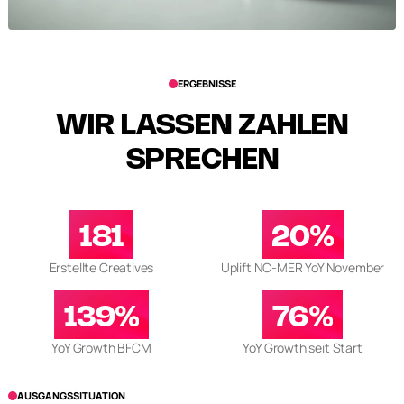
ERGEBNISSE
WIR LASSEN ZAHLEN
SPRECHEN
181
20%
Erstellte Creatives
Uplift NC-MER YoY November
139%
76%
YoY Growth BFCM
YoY Growth seit Start
AUSGANGSSITUATION