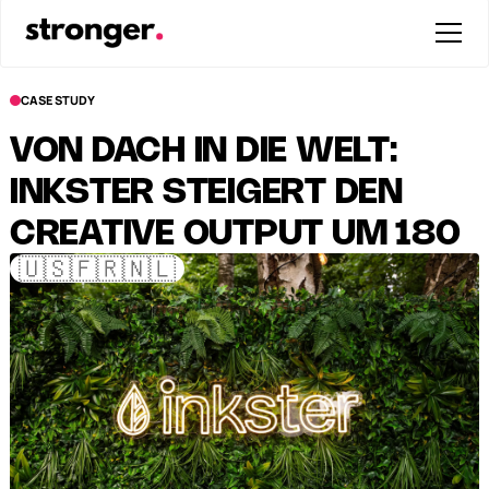
CASE STUDY
VON DACH IN DIE WELT:
INKSTER STEIGERT DEN
CREATIVE OUTPUT UM 180
🇺🇸🇫🇷🇳🇱
%