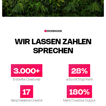
ERGEBNISSE
WIR LASSEN ZAHLEN
SPRECHEN
3.000+
28%
Erstellte Creatives
⌀ Scroll Stop Rate
17
180%
Verschiedene Creator
Mehr Creative Output