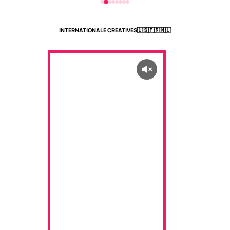
INTERNATIONALE CREATIVES
🇺🇸🇫🇷🇳🇱