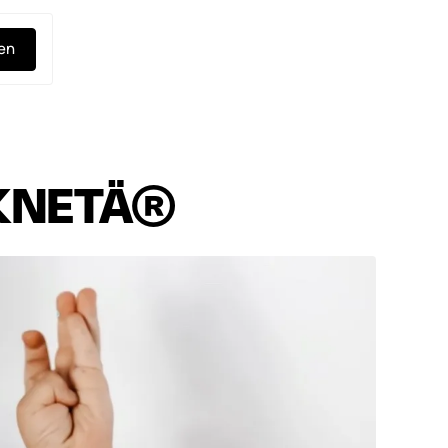
ren
KNETÄ®