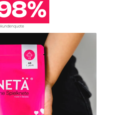
98%
ukundenquote