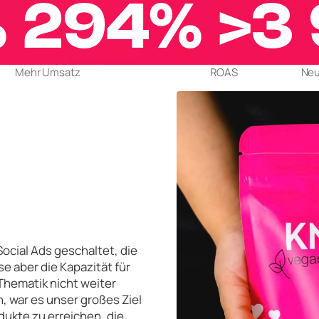
%
294%
>3
Mehr Umsatz
ROAS
Ne
ocial Ads geschaltet, die
e aber die Kapazität für
Thematik nicht weiter
, war es unser großes Ziel
dukte zu erreichen, die