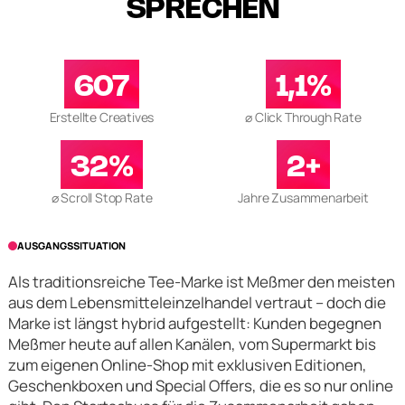
SPRECHEN
607
1,1%
Erstellte Creatives
⌀ Click Through Rate
32%
2+
⌀ Scroll Stop Rate
Jahre Zusammenarbeit
AUSGANGSSITUATION
Als traditionsreiche Tee-Marke ist Meßmer den meisten
aus dem Lebensmitteleinzelhandel vertraut – doch die
Marke ist längst hybrid aufgestellt: Kunden begegnen
Meßmer heute auf allen Kanälen, vom Supermarkt bis
zum eigenen Online-Shop mit exklusiven Editionen,
Geschenkboxen und Special Offers, die es so nur online