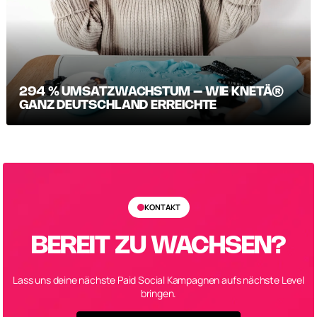
294 % UMSATZWACHSTUM – WIE KNETÄ®
GANZ DEUTSCHLAND ERREICHTE
KONTAKT
BEREIT ZU WACHSEN?
Lass uns deine nächste Paid Social Kampagnen aufs nächste Level
bringen.