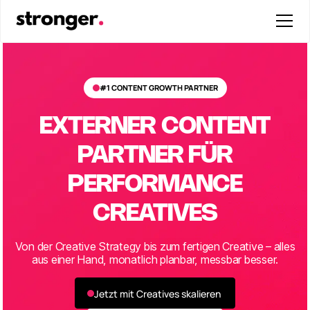
#1 CONTENT GROWTH PARTNER
EXTERNER CONTENT
PARTNER FÜR
PERFORMANCE
CREATIVES
Von der Creative Strategy bis zum fertigen Creative – alles
aus einer Hand, monatlich planbar, messbar besser.
Jetzt mit Creatives skalieren