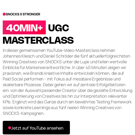
SNOCKS X STRONGER
40MIN+
UGC
MASTERCLASS
In dieser gemeinsamen YouTube-Video-Masterclass nehmen
Johannes Kliesch und Daniel Schröder die fünf aktuellerfolgreichsten
Winning Creatives von SNOCKS unter die Lupe und teilen wertvolle
Einblicke für Markenverantwortliche. In über 40 Minuten zeigen wir
praxisnah, wie Brands kreative Inhalte entwickeln können, die auf
Paid Social performen - mit Fokus auf messbare Ergebnisse und
skalierbare Prozesse. Dabei gehen wir auf zentrale Erfolgsfaktoren
ein: von der Auswahl passender Creator über die gezielte Entwicklung
und Optimierung von Creatives bis hin zur Interpretation relevanter
KPls. Ergänzt wird das Ganze durch ein bewährtes Testing Framework
sowie konkrete Learnings aus fünf realen Winning Creatives von
SNOCKS-Kampagnen.
Jetzt auf YouTube ansehen