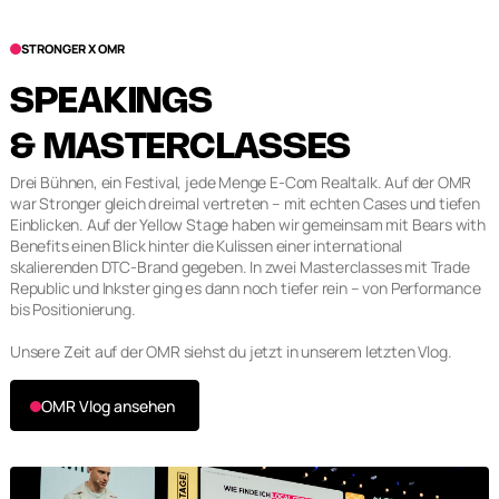
STRONGER X OMR
SPEAKINGS
& MASTERCLASSES
Drei Bühnen, ein Festival, jede Menge E-Com Realtalk. Auf der OMR
war Stronger gleich dreimal vertreten – mit echten Cases und tiefen
Einblicken. Auf der Yellow Stage haben wir gemeinsam mit Bears with
Benefits einen Blick hinter die Kulissen einer international
skalierenden DTC-Brand gegeben. In zwei Masterclasses mit Trade
Republic und Inkster ging es dann noch tiefer rein – von Performance
bis Positionierung.
Unsere Zeit auf der OMR siehst du jetzt in unserem letzten Vlog.
OMR Vlog ansehen