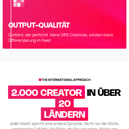
OUTPUT-QUALITÄT
Content, der performt. Keine 0815 Creatives, sondern klare
Differenzierung im Feed.
THE INTERNATIONAL APPROACH
2.000 CREATOR
IN ÜBER
20
LÄNDERN
Jeder Markt spricht eine andere Sprache. Nicht nur die Worte,
sondern die Gefühle, die Bilder, die Bewegungen. Wir bauen