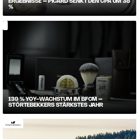
ERGEBNISSE – PICARD SENKT DEN CPA UM 38
%
139 % YOY-WACHSTUM IM BFCM –
STÖRTEBEKKERS STÄRKSTES JAHR