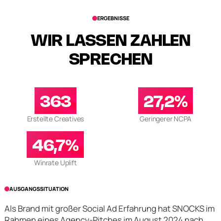
ERGEBNISSE
WIR LASSEN ZAHLEN
SPRECHEN
363
27,2%
Erstellte Creatives
Geringerer NCPA
46,7%
Winrate Uplift
AUSGANGSSITUATION
Als Brand mit großer Social Ad Erfahrung hat SNOCKS im
Rahmen eines Agency-Pitches im August 2024 nach