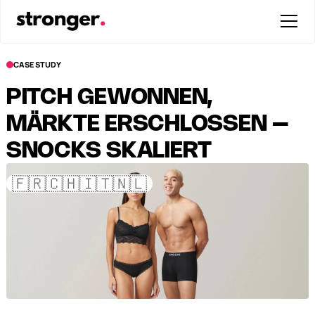
CASE STUDY
PITCH GEWONNEN,
MÄRKTE ERSCHLOSSEN –
SNOCKS SKALIERT
INTERNATIONAL
🇫🇷🇨🇭🇮🇹🇳🇱