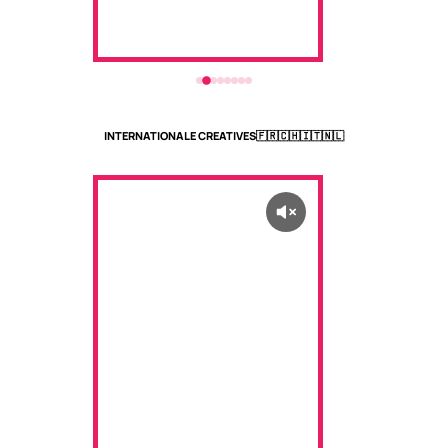
INTERNATIONALE CREATIVES
🇫🇷🇨🇭🇮🇹🇳🇱