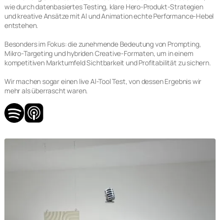
wie durch datenbasiertes Testing, klare Hero-Produkt-Strategien
und kreative Ansätze mit Al und Animation echte Performance-Hebel
entstehen.
Besonders im Fokus: die zunehmende Bedeutung von Prompting,
Mikro-Targeting und hybriden Creative-Formaten, um in einem
kompetitiven Marktumfeld Sichtbarkeit und Profitabilität zu sichern.
Wir machen sogar einen live Al-Tool Test, von dessen Ergebnis wir
mehr als überrascht waren.