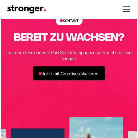
KONTAKT
BEREIT ZU WACHSEN?
Lass uns deine nächste Paid Social Kampagnen aufs nächste Level
bringen.
Jetzt mit Creatives skalieren